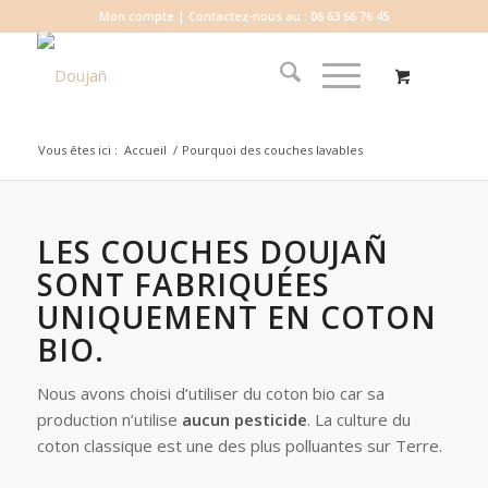
Mon compte
| Contactez-nous au : 06 63 66 76 45
Vous êtes ici :
Accueil
/
Pourquoi des couches lavables
LES COUCHES DOUJAÑ
SONT FABRIQUÉES
UNIQUEMENT EN COTON
BIO.
Nous avons choisi d’utiliser du coton bio car sa
production n’utilise
aucun pesticide
. La culture du
coton classique est une des plus polluantes sur Terre.