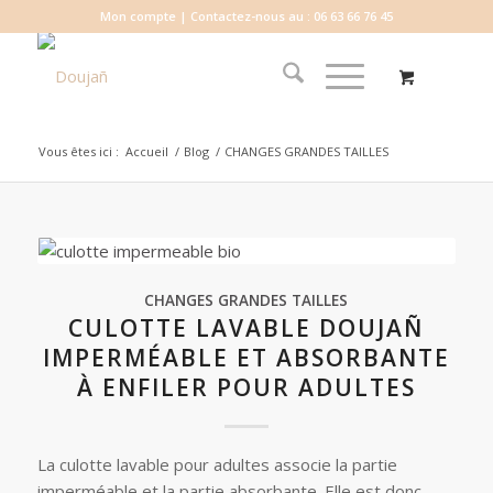
Mon compte
| Contactez-nous au : 06 63 66 76 45
Vous êtes ici :
Accueil
/
Blog
/
CHANGES GRANDES TAILLES
CHANGES GRANDES TAILLES
CULOTTE LAVABLE DOUJAÑ
IMPERMÉABLE ET ABSORBANTE
À ENFILER POUR ADULTES
La culotte lavable pour adultes associe la partie
imperméable et la partie absorbante. Elle est donc