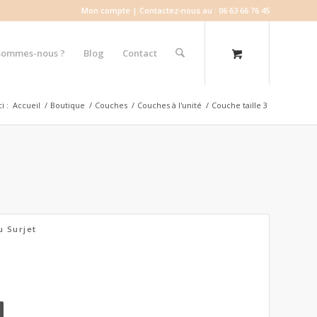
Mon compte
| Contactez-nous au : 06 63 66 76 45
sommes-nous ?
Blog
Contact
i :
Accueil
/
Boutique
/
Couches
/
Couches à l'unité
/
Couche taille 3
u Surjet