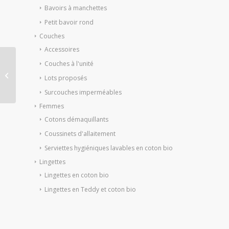
Bavoirs à manchettes
Petit bavoir rond
Couches
Accessoires
Couches à l'unité
Lot de 4 grandes
lingettes Teddy / Coton
Lots proposés
bio
Surcouches imperméables
Femmes
Cotons démaquillants
Coussinets d'allaitement
Serviettes hygiéniques lavables en coton bio
Lingettes
Lingettes en coton bio
Lingettes en Teddy et coton bio