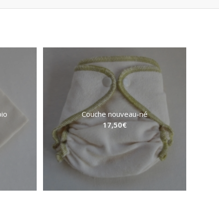
bio
Couche nouveau-né
17,50
€