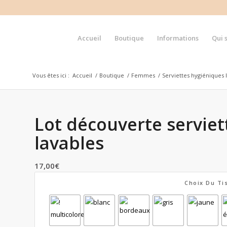
Accueil
Boutique
Informations
Qui 
Vous êtes ici :
Accueil
/
Boutique
/
Femmes
/
Serviettes hygiéniques 
Lot découverte serviet
lavables
17,00
€
Choix Du Ti