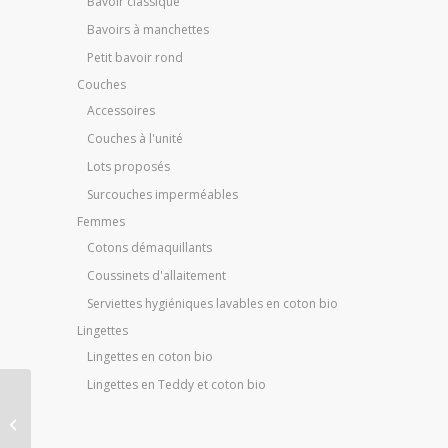
Bavoir classique
Bavoirs à manchettes
Petit bavoir rond
Couches
Accessoires
Couches à l'unité
Lots proposés
Surcouches imperméables
Femmes
Cotons démaquillants
Coussinets d'allaitement
Serviettes hygiéniques lavables en coton bio
Lingettes
Lingettes en coton bio
Lingettes en Teddy et coton bio
Lot de 4 petites
lingettes lavables
Teddy / Coton bio