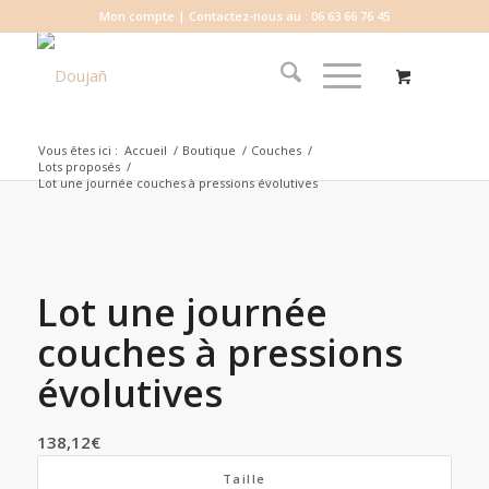
Mon compte
| Contactez-nous au : 06 63 66 76 45
Vous êtes ici :
Accueil
/
Boutique
/
Couches
/
Lots proposés
/
Lot une journée couches à pressions évolutives
Lot une journée
couches à pressions
évolutives
138,12
€
Taille