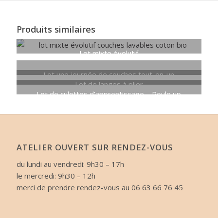
Produits similaires
Lot mixte évolutif
419,96
€
Lot une journée de couches tout-en-un
Lot de langes à plier
157,44
€
Lot de culottes d’apprentissage – Poule up
198,70
€
Plage
109,44
€
–
123,07
€
de
prix :
109,44€
ATELIER OUVERT SUR RENDEZ-VOUS
à
123,07€
du lundi au vendredi: 9h30 – 17h
le mercredi: 9h30 – 12h
merci de prendre rendez-vous au 06 63 66 76 45